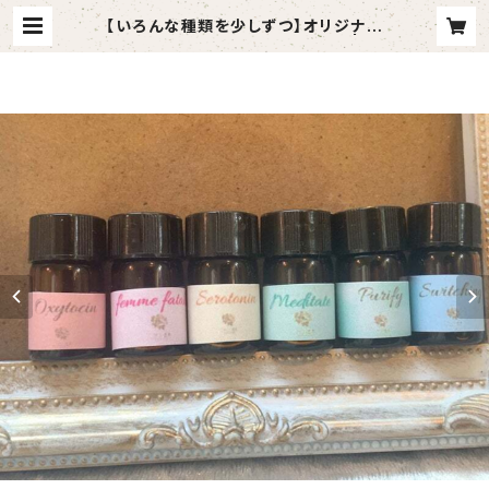
【いろんな種類を少しずつ】オリジナル
ブレンド精油おためしミニセット | ア
ロマテラピーサロンニワトコ-庭常-