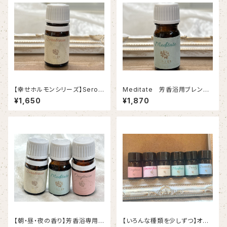
【幸せホルモンシリーズ】Serot
Meditate 芳香浴用ブレンド
onin 芳香浴用ブレンド精油
精油
¥1,650
¥1,870
【朝・昼・夜の香り】芳香浴専用ブ
【いろんな種類を少しずつ】オリ