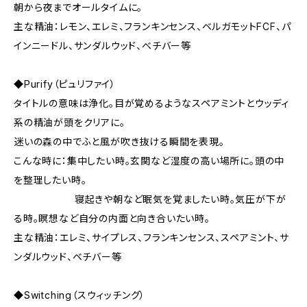
朝から夜までオールタイムに。
主な精油：レモン、エレミ、フランキンセンス、ベルガモットFCF、パ
インニードル、サンダルウッド、ベチバー等
◆Purify（ピュリファイ）
タイトルの意味は浄化。目が覚めるようなスペアミントとウッディ
系の精油が頭をクリアに。
迷いの森の中でふと風が吹き抜ける瞬間を表現。
こんな時に：集中したい時。玄関など湿度の高い場所に。頭の中
を整理したい時。
寝起きや朝など眠気を覚ましたい時。気圧が下が
る時。瞑想など自分の内面と向き合いたい時。
主な精油：エレミ、サイプレス、フランキンセンス、スペアミント、サ
ンダルウッド、ベチバー等
◆Switching（スウィッチング）