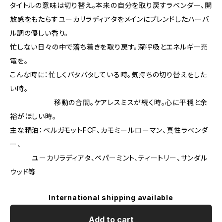
タイトルの意味は切り替え。本来の自分を取り戻すラベンダー、開
放感をもたらすユーカリラディアタをメインにブレンドしたハーバ
ル調の優しい香り。
忙しない日々の中で落ち着きを取り戻す。深呼吸とエネルギー充
電を。
こんな時に：忙しくバタバタしている時。気持ちの切り替えをした
い時。
移動の合間。ケアレスミスが続く時。心に平穏と余
裕がほしい時。
主な精油：ベルガモットFCF、カモミールローマン、真性ラベンダ
ー、
ユーカリラディアタ、ペパーミント、ティートリー、サンダル
ウッド等
International shipping available
Add to cart