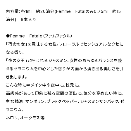
内容量：各1ml 約20滴分(Femme Fatalのみ0.75ml 約15
滴分) 6本入り
◆Femme Fatale（ファムファタル）
「宿命の女」を意味する女性。フローラルでセンシュアルなクセに
なる香り。
「夜の女王」と呼ばれるジャスミン、女性のあらゆるバランスを整
えるゼラニウムを中心とした香りが内面から湧き出る美しさを引
き出します。
こんな時に⇒メイク中や夜中に。枕元に。
高級感があって印象に残る空間の演出に。気分を高めたい時に。
主な精油：マンダリン、ブラックペッパー、ジャスミンサンバック、ゼ
ラニウム、
ネロリ、オークモス等