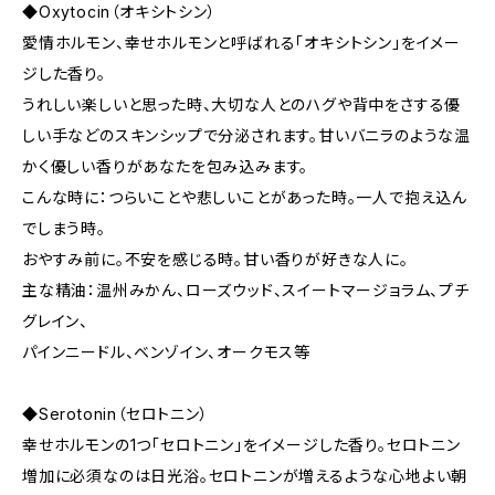
◆Oxytocin（オキシトシン）
愛情ホルモン、幸せホルモンと呼ばれる「オキシトシン」をイメー
ジした香り。
うれしい楽しいと思った時、大切な人とのハグや背中をさする優
しい手などのスキンシップで分泌されます。甘いバニラのような温
かく優しい香りがあなたを包み込みます。
こんな時に：つらいことや悲しいことがあった時。一人で抱え込ん
でしまう時。
おやすみ前に。不安を感じる時。甘い香りが好きな人に。
主な精油：温州みかん、ローズウッド、スイートマージョラム、プチ
グレイン、
パインニードル、ベンゾイン、オークモス等
◆Serotonin（セロトニン）
幸せホルモンの1つ「セロトニン」をイメージした香り。セロトニン
増加に必須なのは日光浴。セロトニンが増えるような心地よい朝